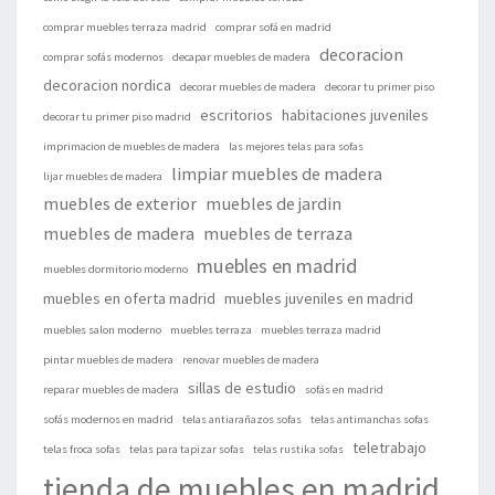
comprar muebles terraza madrid
comprar sofá en madrid
decoracion
comprar sofás modernos
decapar muebles de madera
decoracion nordica
decorar muebles de madera
decorar tu primer piso
escritorios
habitaciones juveniles
decorar tu primer piso madrid
imprimacion de muebles de madera
las mejores telas para sofas
limpiar muebles de madera
lijar muebles de madera
muebles de exterior
muebles de jardin
muebles de madera
muebles de terraza
muebles en madrid
muebles dormitorio moderno
muebles en oferta madrid
muebles juveniles en madrid
muebles salon moderno
muebles terraza
muebles terraza madrid
pintar muebles de madera
renovar muebles de madera
sillas de estudio
reparar muebles de madera
sofás en madrid
sofás modernos en madrid
telas antiarañazos sofas
telas antimanchas sofas
teletrabajo
telas froca sofas
telas para tapizar sofas
telas rustika sofas
tienda de muebles en madrid