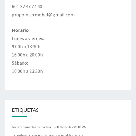
601 32 47 74 40
grupointermobel@gmail.com
Horario
Lunes a viernes:
9:00h a 13:30h
16:00h a 20:00h
Sábado:
10:00h a 13:30h
ETIQUETAS
camas juveniles
barnizar muebles de madera
como elegir la tela del sofa
comprar muebles terraza