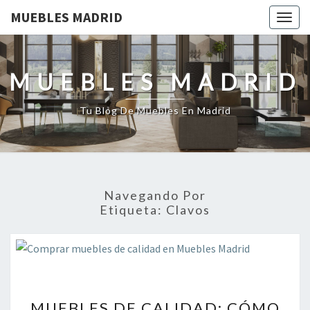
MUEBLES MADRID
Togg
navig
MUEBLES MADRID
Tu Blog De Muebles En Madrid
Navegando Por
Etiqueta:
Clavos
MUEBLES
MUEBLES DE CALIDAD: CÓMO