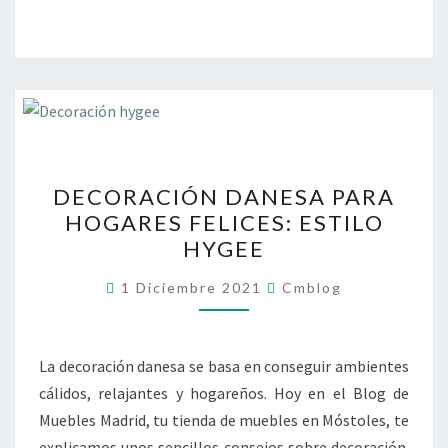
DECORACIÓN
DECORACIÓN DANESA PARA
DANESA
HOGARES FELICES: ESTILO
PARA
HYGEE
HOGARES
FELICES:
1 Diciembre 2021
Cmblog
ESTILO
HYGEE
La decoración danesa se basa en conseguir ambientes
cálidos, relajantes y hogareños. Hoy en el Blog de
Muebles Madrid, tu tienda de muebles en Móstoles, te
explicamos unos sencillos consejos sobre decoración