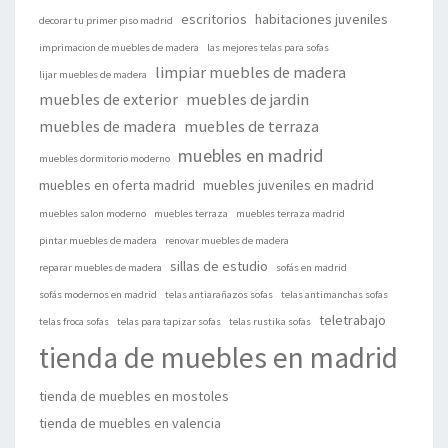
escritorios
habitaciones juveniles
decorar tu primer piso madrid
imprimacion de muebles de madera
las mejores telas para sofas
limpiar muebles de madera
lijar muebles de madera
muebles de exterior
muebles de jardin
muebles de madera
muebles de terraza
muebles en madrid
muebles dormitorio moderno
muebles en oferta madrid
muebles juveniles en madrid
muebles salon moderno
muebles terraza
muebles terraza madrid
pintar muebles de madera
renovar muebles de madera
sillas de estudio
reparar muebles de madera
sofás en madrid
sofás modernos en madrid
telas antiarañazos sofas
telas antimanchas sofas
teletrabajo
telas froca sofas
telas para tapizar sofas
telas rustika sofas
tienda de muebles en madrid
tienda de muebles en mostoles
tienda de muebles en valencia