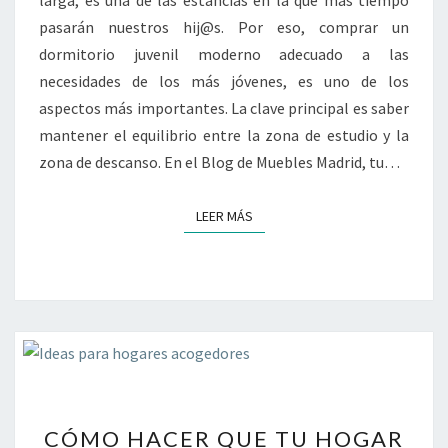
larga, es una de las estancias en la que más tiempo
pasarán nuestros hij@s. Por eso, comprar un
dormitorio juvenil moderno adecuado a las
necesidades de los más jóvenes, es uno de los
aspectos más importantes. La clave principal es saber
mantener el equilibrio entre la zona de estudio y la
zona de descanso. En el Blog de Muebles Madrid, tu…
LEER MÁS
LEER MÁS
CÓMO
CÓMO HACER QUE TU HOGAR
HACER