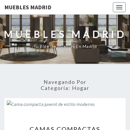
MUEBLES MADRID
Togg
navig
MUEBLES MADRID
Tu Blog De Muebles En Madrid
Navegando Por
Categoría:
Hogar
CAMAS
CAMAS COMPACTAS