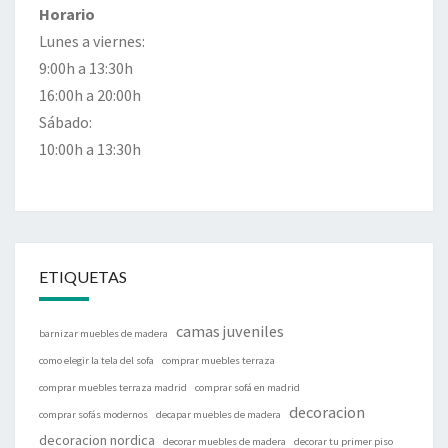
Horario
Lunes a viernes:
9:00h a 13:30h
16:00h a 20:00h
Sábado:
10:00h a 13:30h
ETIQUETAS
camas juveniles
barnizar muebles de madera
como elegir la tela del sofa
comprar muebles terraza
comprar muebles terraza madrid
comprar sofá en madrid
decoracion
comprar sofás modernos
decapar muebles de madera
decoracion nordica
decorar muebles de madera
decorar tu primer piso