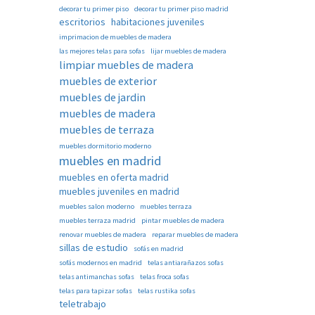
decorar tu primer piso
decorar tu primer piso madrid
escritorios
habitaciones juveniles
imprimacion de muebles de madera
las mejores telas para sofas
lijar muebles de madera
limpiar muebles de madera
muebles de exterior
muebles de jardin
muebles de madera
muebles de terraza
muebles dormitorio moderno
muebles en madrid
muebles en oferta madrid
muebles juveniles en madrid
muebles salon moderno
muebles terraza
muebles terraza madrid
pintar muebles de madera
renovar muebles de madera
reparar muebles de madera
sillas de estudio
sofás en madrid
sofás modernos en madrid
telas antiarañazos sofas
telas antimanchas sofas
telas froca sofas
telas para tapizar sofas
telas rustika sofas
teletrabajo