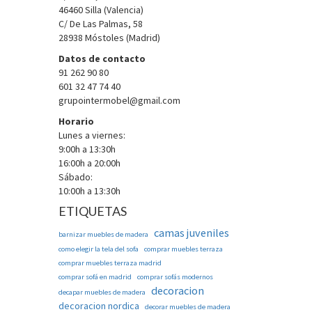
46460 Silla (Valencia)
C/ De Las Palmas, 58
28938 Móstoles (Madrid)
Datos de contacto
91 262 90 80
601 32 47 74 40
grupointermobel@gmail.com
Horario
Lunes a viernes:
9:00h a 13:30h
16:00h a 20:00h
Sábado:
10:00h a 13:30h
ETIQUETAS
camas juveniles
barnizar muebles de madera
como elegir la tela del sofa
comprar muebles terraza
comprar muebles terraza madrid
comprar sofá en madrid
comprar sofás modernos
decoracion
decapar muebles de madera
decoracion nordica
decorar muebles de madera