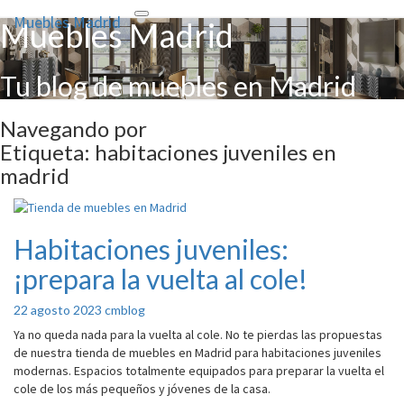
Muebles Madrid
Toggle
Muebles Madrid
navigation
Tu blog de muebles en Madrid
Navegando por
Etiqueta:
habitaciones juveniles en
madrid
Habitaciones juveniles:
Habitaciones
juveniles:
¡prepara la vuelta al cole!
¡prepara
la
22 agosto 2023
cmblog
vuelta
al
Ya no queda nada para la vuelta al cole. No te pierdas las propuestas
cole!
de nuestra tienda de muebles en Madrid para habitaciones juveniles
modernas. Espacios totalmente equipados para preparar la vuelta el
cole de los más pequeños y jóvenes de la casa.