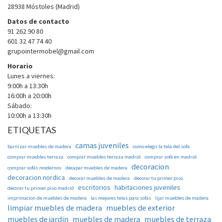
28938 Móstoles (Madrid)
Datos de contacto
91 262 90 80
601 32 47 74 40
grupointermobel@gmail.com
Horario
Lunes a viernes:
9:00h a 13:30h
16:00h a 20:00h
Sábado:
10:00h a 13:30h
ETIQUETAS
camas juveniles
barnizar muebles de madera
como elegir la tela del sofa
comprar muebles terraza
comprar muebles terraza madrid
comprar sofá en madrid
decoracion
comprar sofás modernos
decapar muebles de madera
decoracion nordica
decorar muebles de madera
decorar tu primer piso
escritorios
habitaciones juveniles
decorar tu primer piso madrid
imprimacion de muebles de madera
las mejores telas para sofas
lijar muebles de madera
limpiar muebles de madera
muebles de exterior
muebles de jardin
muebles de madera
muebles de terraza