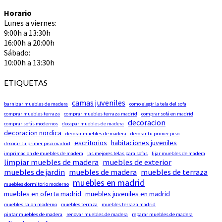
Horario
Lunes a viernes:
9:00h a 13:30h
16:00h a 20:00h
Sábado:
10:00h a 13:30h
ETIQUETAS
camas juveniles
barnizar muebles de madera
como elegir la tela del sofa
comprar muebles terraza
comprar muebles terraza madrid
comprar sofá en madrid
decoracion
comprar sofás modernos
decapar muebles de madera
decoracion nordica
decorar muebles de madera
decorar tu primer piso
escritorios
habitaciones juveniles
decorar tu primer piso madrid
imprimacion de muebles de madera
las mejores telas para sofas
lijar muebles de madera
limpiar muebles de madera
muebles de exterior
muebles de jardin
muebles de madera
muebles de terraza
muebles en madrid
muebles dormitorio moderno
muebles en oferta madrid
muebles juveniles en madrid
muebles salon moderno
muebles terraza
muebles terraza madrid
pintar muebles de madera
renovar muebles de madera
reparar muebles de madera