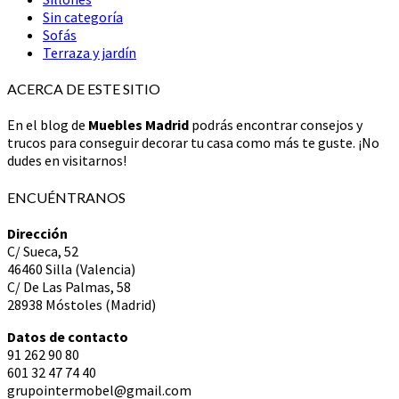
Sin categoría
Sofás
Terraza y jardín
ACERCA DE ESTE SITIO
En el blog de
Muebles Madrid
podrás encontrar consejos y
trucos para conseguir decorar tu casa como más te guste. ¡No
dudes en visitarnos!
ENCUÉNTRANOS
Dirección
C/ Sueca, 52
46460 Silla (Valencia)
C/ De Las Palmas, 58
28938 Móstoles (Madrid)
Datos de contacto
91 262 90 80
601 32 47 74 40
grupointermobel@gmail.com