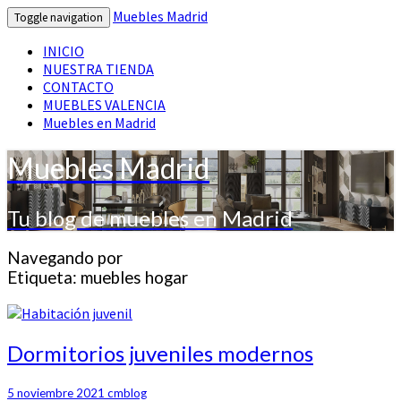
Muebles Madrid
Toggle navigation
INICIO
NUESTRA TIENDA
CONTACTO
MUEBLES VALENCIA
Muebles en Madrid
Muebles Madrid
Tu blog de muebles en Madrid
Navegando por
Etiqueta:
muebles hogar
Dormitorios
Dormitorios juveniles modernos
juveniles
modernos
5 noviembre 2021
cmblog