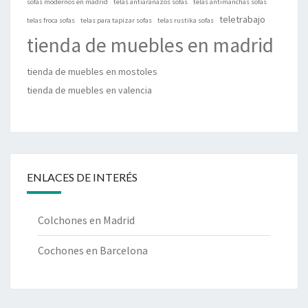
sofás modernos en madrid
telas antiarañazos sofas
telas antimanchas sofas
teletrabajo
telas froca sofas
telas para tapizar sofas
telas rustika sofas
tienda de muebles en madrid
tienda de muebles en mostoles
tienda de muebles en valencia
ENLACES DE INTERÉS
Colchones en Madrid
Cochones en Barcelona