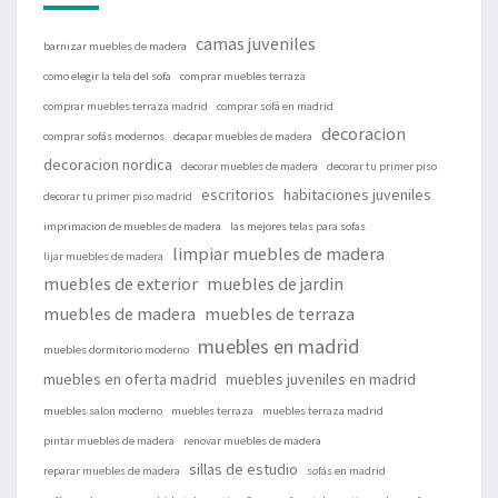
camas juveniles
barnizar muebles de madera
como elegir la tela del sofa
comprar muebles terraza
comprar muebles terraza madrid
comprar sofá en madrid
decoracion
comprar sofás modernos
decapar muebles de madera
decoracion nordica
decorar muebles de madera
decorar tu primer piso
escritorios
habitaciones juveniles
decorar tu primer piso madrid
imprimacion de muebles de madera
las mejores telas para sofas
limpiar muebles de madera
lijar muebles de madera
muebles de exterior
muebles de jardin
muebles de madera
muebles de terraza
muebles en madrid
muebles dormitorio moderno
muebles en oferta madrid
muebles juveniles en madrid
muebles salon moderno
muebles terraza
muebles terraza madrid
pintar muebles de madera
renovar muebles de madera
sillas de estudio
reparar muebles de madera
sofás en madrid