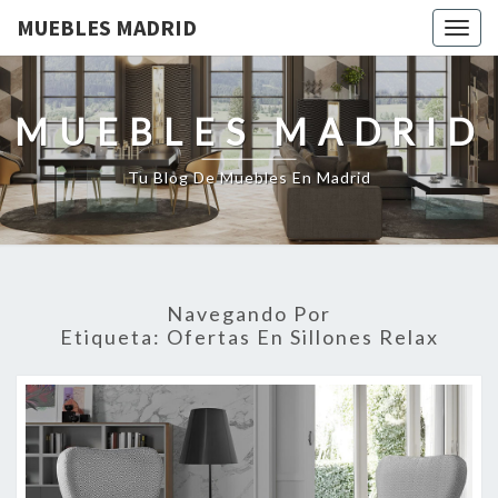
MUEBLES MADRID
Togg
navig
MUEBLES MADRID
Tu Blog De Muebles En Madrid
Navegando Por
Etiqueta:
Ofertas En Sillones Relax