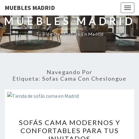
MUEBLES MADRID
Togg
navig
MUEBLES MADRID
Tu Blog De Muebles En Madrid
Navegando Por
Etiqueta:
Sofas Cama Con Cheslongue
SOFÁS
SOFÁS CAMA MODERNOS Y
CAMA
CONFORTABLES PARA TUS
MODERNOS
INVITADOS