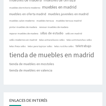
muebles de madera
muebles de terraza
muebles en madrid
muebles dormitorio moderno
muebles en oferta madrid
muebles juveniles en madrid
muebles salon moderno
muebles terraza
muebles terraza madrid
pintar muebles de madera
renovar muebles de madera
sillas de estudio
reparar muebles de madera
sofás en madrid
sofás modernos en madrid
telas antiarañazos sofas
telas antimanchas sofas
teletrabajo
telas froca sofas
telas para tapizar sofas
telas rustika sofas
tienda de muebles en madrid
tienda de muebles en mostoles
tienda de muebles en valencia
ENLACES DE INTERÉS