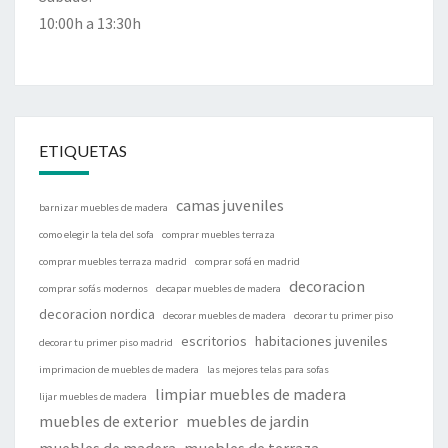
10:00h a 13:30h
ETIQUETAS
camas juveniles
barnizar muebles de madera
como elegir la tela del sofa
comprar muebles terraza
comprar muebles terraza madrid
comprar sofá en madrid
decoracion
comprar sofás modernos
decapar muebles de madera
decoracion nordica
decorar muebles de madera
decorar tu primer piso
escritorios
habitaciones juveniles
decorar tu primer piso madrid
imprimacion de muebles de madera
las mejores telas para sofas
limpiar muebles de madera
lijar muebles de madera
muebles de exterior
muebles de jardin