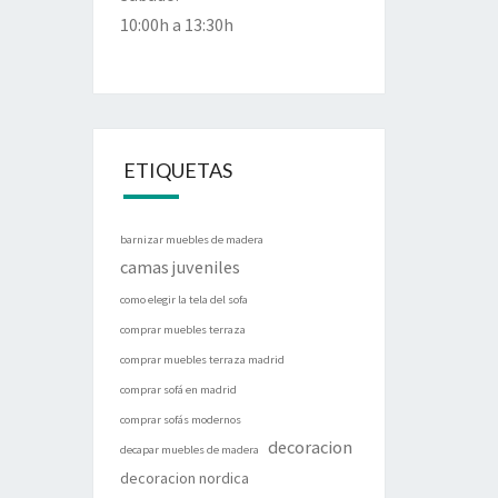
10:00h a 13:30h
ETIQUETAS
barnizar muebles de madera
camas juveniles
como elegir la tela del sofa
comprar muebles terraza
comprar muebles terraza madrid
comprar sofá en madrid
comprar sofás modernos
decoracion
decapar muebles de madera
decoracion nordica