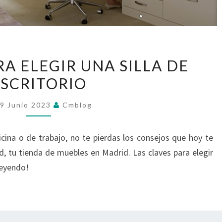
CONSEJOS
A ELEGIR UNA SILLA DE
PARA
ESCRITORIO
ELEGIR
UNA
9 Junio 2023
Cmblog
SILLA
DE
icina o de trabajo, no te pierdas los consejos que hoy te
ESCRITORIO
 tu tienda de muebles en Madrid. Las claves para elegir
 leyendo!