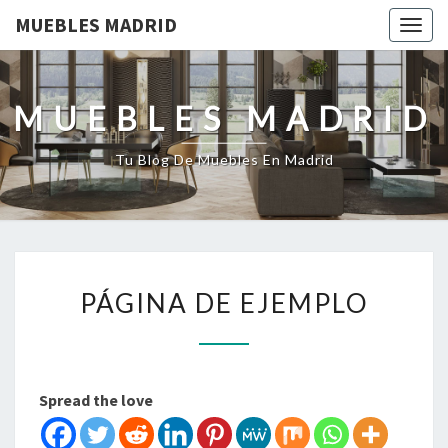
MUEBLES MADRID
Togg
navig
MUEBLES MADRID
Tu Blog De Muebles En Madrid
PÁGINA
PÁGINA DE EJEMPLO
DE
EJEMPLO
Spread the love