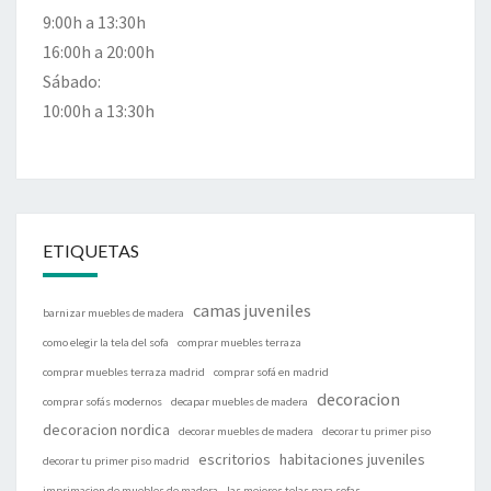
9:00h a 13:30h
16:00h a 20:00h
Sábado:
10:00h a 13:30h
ETIQUETAS
camas juveniles
barnizar muebles de madera
como elegir la tela del sofa
comprar muebles terraza
comprar muebles terraza madrid
comprar sofá en madrid
decoracion
comprar sofás modernos
decapar muebles de madera
decoracion nordica
decorar muebles de madera
decorar tu primer piso
escritorios
habitaciones juveniles
decorar tu primer piso madrid
imprimacion de muebles de madera
las mejores telas para sofas