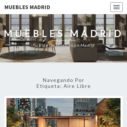
MUEBLES MADRID
Togg
navig
MUEBLES MADRID
Tu Blog De Muebles En Madrid
Navegando Por
Etiqueta:
Aire Libre