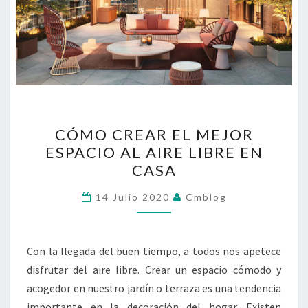
CÓMO
CÓMO CREAR EL MEJOR
CREAR
ESPACIO AL AIRE LIBRE EN
EL
CASA
MEJOR
ESPACIO
14 Julio 2020
Cmblog
AL
AIRE
LIBRE
Con la llegada del buen tiempo, a todos nos apetece
EN
disfrutar del aire libre. Crear un espacio cómodo y
CASA
acogedor en nuestro jardín o terraza es una tendencia
importante en la decoración del hogar. Existen