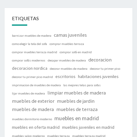
ETIQUETAS
camas juveniles
barnizar muebles de madera
como elegir la tela del sofa
comprar muebles terraza
comprar muebles terraza madrid
comprar sofá en madrid
decoracion
comprar sofás modernos
decapar muebles de madera
decoracion nordica
decorar muebles de madera
decorar tu primer piso
escritorios
habitaciones juveniles
decorar tu primer piso madrid
imprimacion de muebles de madera
las mejores telas para sofas
limpiar muebles de madera
lijar muebles de madera
muebles de exterior
muebles de jardin
muebles de madera
muebles de terraza
muebles en madrid
muebles dormitorio moderno
muebles en oferta madrid
muebles juveniles en madrid
muebles salon moderno
muebles terraza
muebles terraza madrid