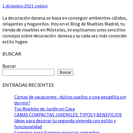
hogares
felices:
1 diciembre 2021
cmblog
estilo
La decoración danesa se basa en conseguir ambientes cálidos,
hygee
relajantes y hogareños. Hoy en el Blog de Muebles Madrid, tu
tienda de muebles en Móstoles, te explicamos unos sencillos
consejos sobre decoración danesa y su cada vez más conocido
estilo hygee.
BUSCAR
Buscar
Buscar
ENTRADAS RECIENTES
Camas de vacaciones: ¿dulces sueños o una pesadilla sin
dormir?
Tus Muebles de Jardín en Casa
CAMAS COMPACTAS JUVENILES: TIPOS Y BENEFICIOS
Ideas para decorar tu segunda vivienda con estilo y
funcionalidad
Consejos para iluminar espacios pequeños