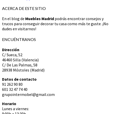
ACERCA DE ESTE SITIO
En el blog de
Muebles Madrid
podrás encontrar consejos y
trucos para conseguir decorar tu casa como más te guste. ¡No
dudes en visitarnos!
ENCUÉNTRANOS
Dirección
C/ Sueca, 52
46460 Silla (Valencia)
C/ De Las Palmas, 58
28938 Móstoles (Madrid)
Datos de contacto
91 262 90 80
601 32 47 74 40
grupointermobel@gmail.com
Horario
Lunes a viernes:
9:00h a 13:30h