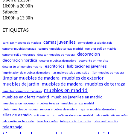
16:00h a 20:00h
Sábado:
10:00h a 13:30h
ETIQUETAS
camas juveniles
barnizar muebles de madera
como elegir la tela del sofa
comprar muebles terraza
comprar muebles terraza madrid
comprar sofá en madrid
decoracion
comprar sofás modernos
decapar muebles de madera
decoracion nordica
decorar muebles de madera
decorar tu primer piso
escritorios
habitaciones juveniles
decorar tu primer piso madrid
imprimacion de muebles de madera
las mejores telas para sofas
lijar muebles de madera
limpiar muebles de madera
muebles de exterior
muebles de jardin
muebles de madera
muebles de terraza
muebles en madrid
muebles dormitorio moderno
muebles en oferta madrid
muebles juveniles en madrid
muebles salon moderno
muebles terraza
muebles terraza madrid
pintar muebles de madera
renovar muebles de madera
reparar muebles de madera
sillas de estudio
sofás en madrid
sofás modernos en madrid
telas antiarañazos sofas
telas antimanchas sofas
telas froca sofas
telas para tapizar sofas
telas rustika sofas
teletrabajo