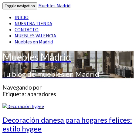
Muebles Madrid
Toggle navigation
INICIO
NUESTRA TIENDA
CONTACTO
MUEBLES VALENCIA
Muebles en Madrid
Muebles Madrid
Tu blog de muebles en Madrid
Navegando por
Etiqueta:
aparadores
Decoración
Decoración danesa para hogares felices:
danesa
estilo hygee
para