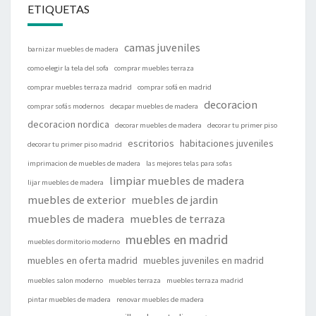
ETIQUETAS
camas juveniles
barnizar muebles de madera
como elegir la tela del sofa
comprar muebles terraza
comprar muebles terraza madrid
comprar sofá en madrid
decoracion
comprar sofás modernos
decapar muebles de madera
decoracion nordica
decorar muebles de madera
decorar tu primer piso
escritorios
habitaciones juveniles
decorar tu primer piso madrid
imprimacion de muebles de madera
las mejores telas para sofas
limpiar muebles de madera
lijar muebles de madera
muebles de exterior
muebles de jardin
muebles de madera
muebles de terraza
muebles en madrid
muebles dormitorio moderno
muebles en oferta madrid
muebles juveniles en madrid
muebles salon moderno
muebles terraza
muebles terraza madrid
pintar muebles de madera
renovar muebles de madera