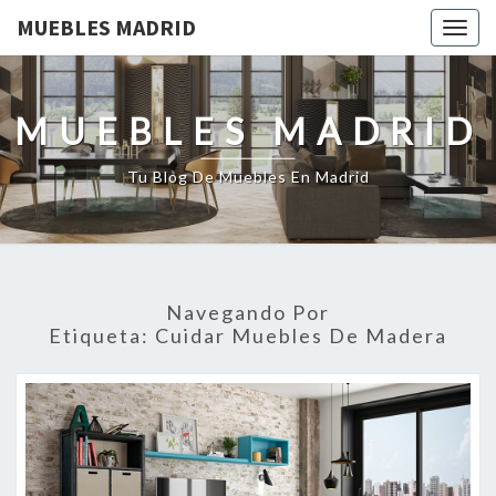
MUEBLES MADRID
Togg
navig
MUEBLES MADRID
Tu Blog De Muebles En Madrid
Navegando Por
Etiqueta:
Cuidar Muebles De Madera