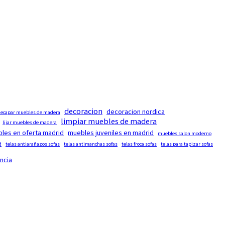
decoracion
decoracion nordica
ecapar muebles de madera
limpiar muebles de madera
lijar muebles de madera
les en oferta madrid
muebles juveniles en madrid
muebles salon moderno
d
telas antiarañazos sofas
telas antimanchas sofas
telas froca sofas
telas para tapizar sofas
ncia