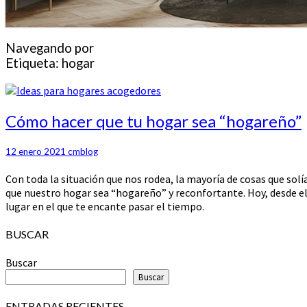
Navegando por
Etiqueta:
hogar
Cómo
Cómo hacer que tu hogar sea “hogareño”
hacer
que
12 enero 2021
cmblog
tu
hogar
Con toda la situación que nos rodea, la mayoría de cosas que so
sea
que nuestro hogar sea “hogareño” y reconfortante. Hoy, desde el
“hogareño”
lugar en el que te encante pasar el tiempo.
BUSCAR
Buscar
Buscar
ENTRADAS RECIENTES