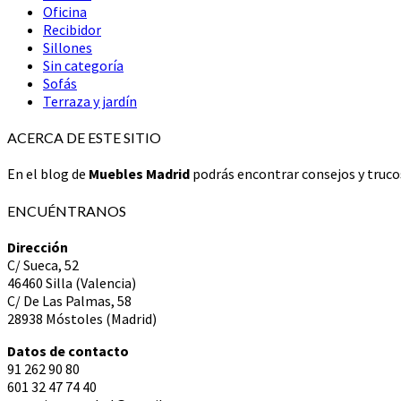
Oficina
Recibidor
Sillones
Sin categoría
Sofás
Terraza y jardín
ACERCA DE ESTE SITIO
En el blog de
Muebles Madrid
podrás encontrar consejos y trucos
ENCUÉNTRANOS
Dirección
C/ Sueca, 52
46460 Silla (Valencia)
C/ De Las Palmas, 58
28938 Móstoles (Madrid)
Datos de contacto
91 262 90 80
601 32 47 74 40