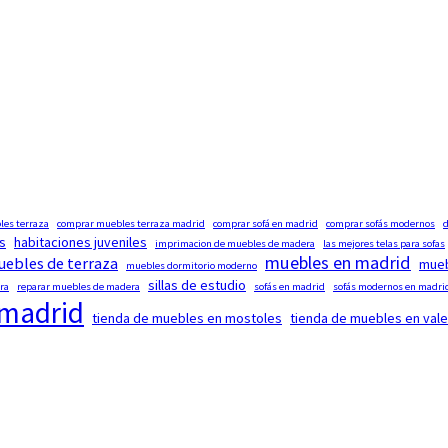
es terraza
comprar muebles terraza madrid
comprar sofá en madrid
comprar sofás modernos
d
s
habitaciones juveniles
imprimacion de muebles de madera
las mejores telas para sofas
muebles en madrid
ebles de terraza
mueb
muebles dormitorio moderno
sillas de estudio
ra
reparar muebles de madera
sofás en madrid
sofás modernos en madri
 madrid
tienda de muebles en mostoles
tienda de muebles en vale