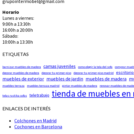
grupointermobel@gmail.com
Horario
Lunes a viernes:
9:00h a 13:30h
16:00h a 20:00h
Sábado:
10:00h a 13:30h
ETIQUETAS
camas juveniles
barnizar muebles de madera
como elegir la tela del sofa
comprar muebl
escritorio
decorar muebles de madera
decorar tu primer piso
decorar tu primer piso madrid
muebles de exterior
muebles de jardin
muebles de madera
mu
muebles terraza
muebles terraza madrid
pintar muebles de madera
renovar muebles de made
tienda de muebles en
teletrabajo
telas rustika sofas
ENLACES DE INTERÉS
Colchones en Madrid
Cochones en Barcelona