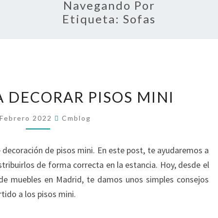
Navegando Por
Etiqueta:
Sofas
CLAVES
A DECORAR PISOS MINI
PARA
DECORAR
 Febrero 2022
Cmblog
PISOS
MINI
e decoración de pisos mini. En este post, te ayudaremos a
tribuirlos de forma correcta en la estancia. Hoy, desde el
 de muebles en Madrid, te damos unos simples consejos
ido a los pisos mini.