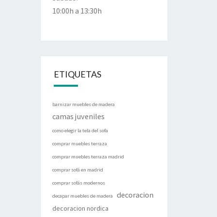
10:00h a 13:30h
ETIQUETAS
barnizar muebles de madera
camas juveniles
como elegir la tela del sofa
comprar muebles terraza
comprar muebles terraza madrid
comprar sofá en madrid
comprar sofás modernos
decoracion
decapar muebles de madera
decoracion nordica